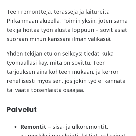
Teen remontteja, terasseja ja laitureita
Pirkanmaan alueella. Toimin yksin, joten sama
tekijä hoitaa työn alusta loppuun – sovit asiat
suoraan minun kanssani ilman välikäsiä.
Yhden tekijän etu on selkeys: tiedät kuka
työmaallasi käy, mitä on sovittu. Teen
tarjouksen aina kohteen mukaan, ja kerron
rehellisesti myös sen, jos jokin työ ei kannata
tai vaatii toisenlaista osaajaa.
Palvelut
Remontit
– sisä- ja ulkoremontit,
esimerkiksi panelointi, lattiat, väliseinät