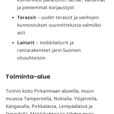
ja pienemmät korjaustyöt
Terassit
– uudet terassit ja vanhojen
kunnostukset suunnittelusta valmiiksi
asti
Laiturit
– mökkilaiturit ja
rantarakenteet järvi-Suomen
olosuhteisiin
Toiminta-alue
Toimin koko Pirkanmaan alueella, muun
muassa Tampereella, Nokialla, Ylöjärvellä,
Kangasalla, Pirkkalassa, Lempäälässä ja
Orivedellä. Mökkikohteisiin lähden myös