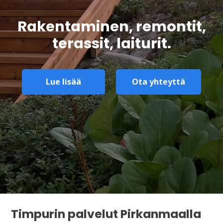
Rakentaminen, remontit,
terassit, laiturit.
Lue lisää
Ota yhteyttä
Timpurin palvelut Pirkanmaalla