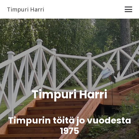
Timpuri Harri
Timpuri Harri
Timpurin töitä jo vuodesta
1975