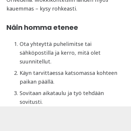
kauemmas – kysy rohkeasti.
Näin homma etenee
Ota yhteyttä puhelimitse tai
sähköpostilla ja kerro, mitä olet
suunnitellut.
Käyn tarvittaessa katsomassa kohteen
paikan päällä.
Sovitaan aikataulu ja työ tehdään
sovitusti.
Pyydä tarjous:
0400622366
/
timpuriharri@gmail.com